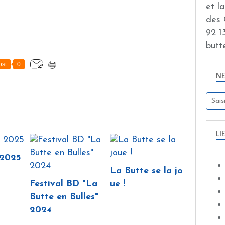
et l
des 
92 13
butt
st
0
N
LI
 2025
La Butte se la jo
Festival BD "La
ue !
Butte en Bulles"
2024