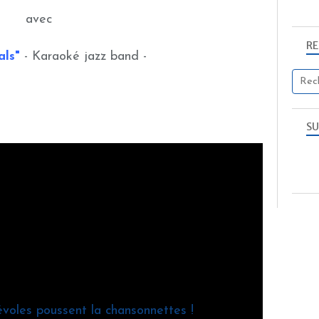
avec
R
als"
- Karaoké jazz band -
SU