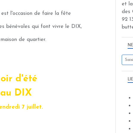
et l
des 
 est l'occasion de faire la fête
92 13
es bénévoles qui font vivre le DIX,
butt
 maison de quartier.
N
oir d'été
LI
au DIX
endredi 7 juillet.