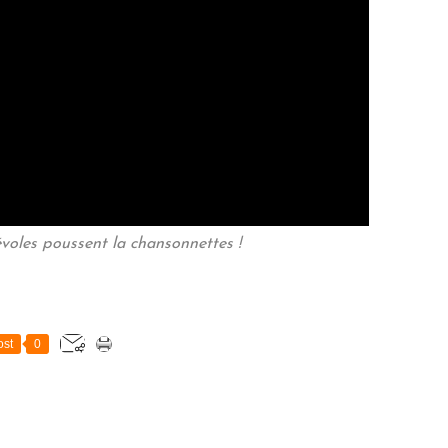
voles poussent la chansonnettes !
st
0