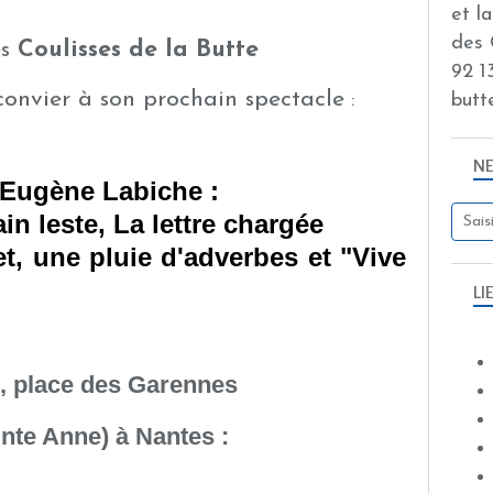
et l
des 
es
Coulisses de la Butte
92 13
convier à son prochain spectacle
butt
:
N
'Eugène Labiche :
in leste, La lettre chargée
et, une pluie d'adverbes et "Vive
LI
, place des Garennes
inte Anne) à Nantes :