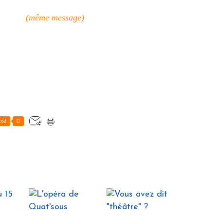
7 (même message)
st
0