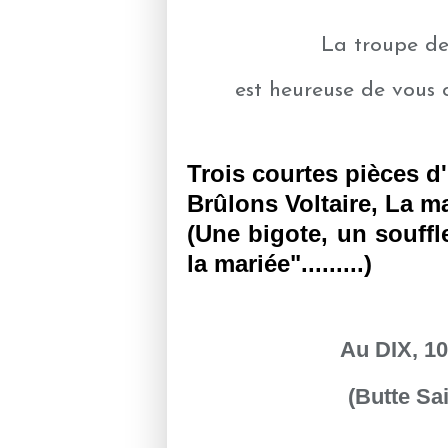
La troupe d
est heureuse de vous 
Trois courtes pièces d
Brûlons Voltaire, La ma
(Une bigote, un souffl
la mariée".........)
Au DIX, 10
(Butte Sa