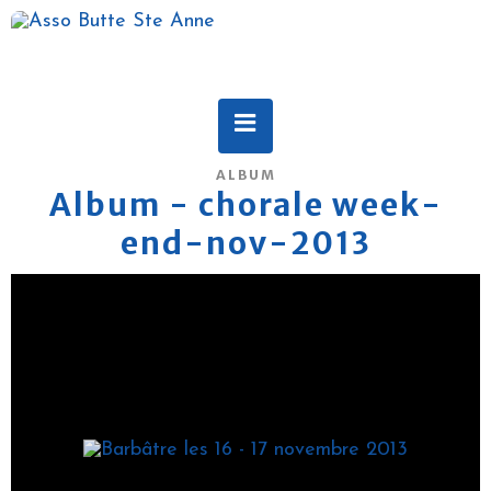
ALBUM
Album - chorale week-
end-nov-2013