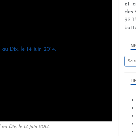
et l
des 
92 13
butt
N
LI
au Dix, le 14 juin 2014.