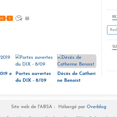
R
st
0
SU
019 e
Portes ouvertes
Décès de Catheri
du DIX - 8/09
ne Benoist
Site web de l'ABSA - Hébergé par
Overblog