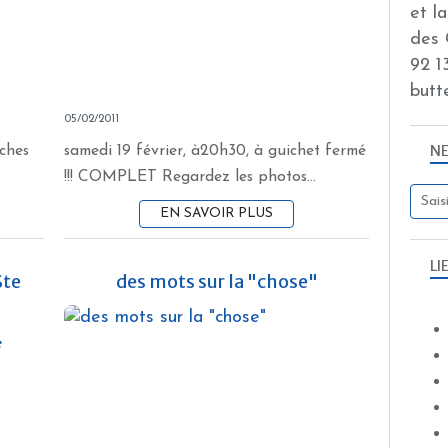
et l
des 
92 13
butt
05/02/2011
N
rches
samedi 19 février, à20h30, à guichet fermé
!!! COMPLET Regardez les photos...
EN SAVOIR PLUS
LI
Ste
des mots sur la "chose"